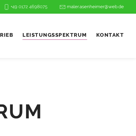
+49 0172 4698075
maler.asenheimer@web.de
RIEB
LEISTUNGSSPEKTRUM
KONTAKT
TRUM