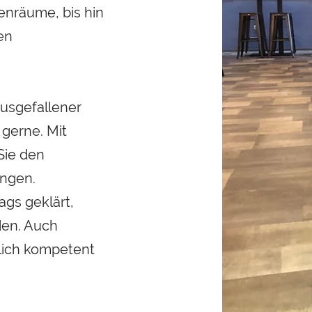
enräume, bis hin
ren
ausgefallener
gerne. Mit
Sie den
ungen.
ags geklärt,
den. Auch
dlich kompetent